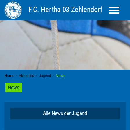
F.C. Hertha 03 Zehlendorf
Toggle 
Home
⁄
Aktuelles
⁄
Jugend
⁄
News
News
Alle News der Jugend