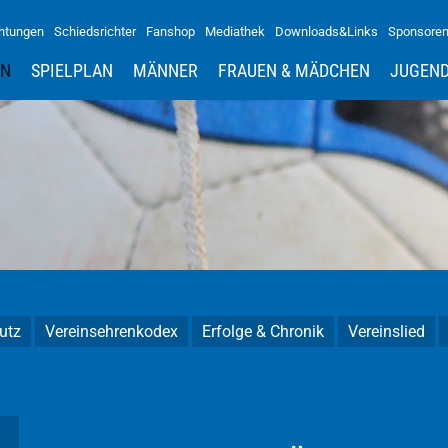
htungen
Schiedsrichter
Fanshop
Mediathek
Downloads&Links
Sponsore
IN
SPIELPLAN
MÄNNER
FRAUEN & MÄDCHEN
JUGEN
utz
Vereinsehrenkodex
Erfolge & Chronik
Vereinslied