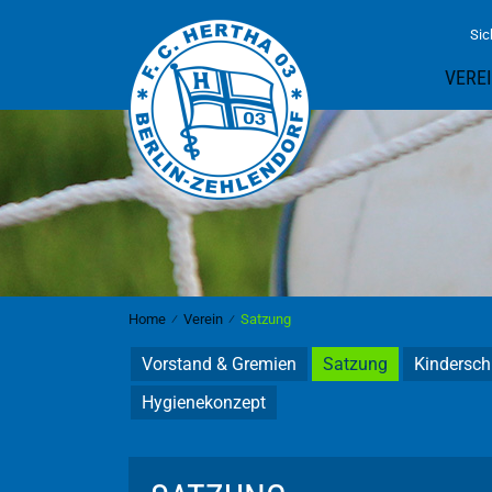
Sic
VERE
Home
⁄
Verein
⁄
Satzung
Vorstand & Gremien
Satzung
Kindersch
Hygienekonzept