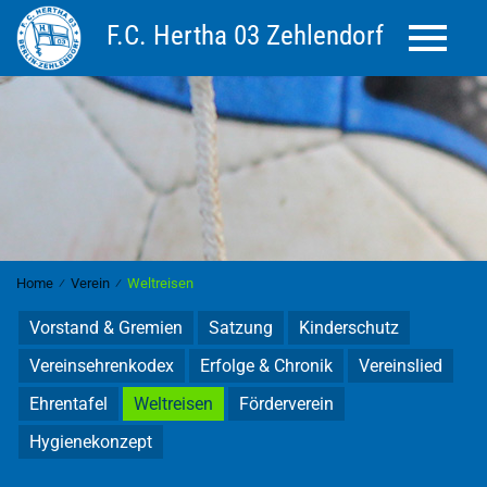
F.C. Hertha 03 Zehlendorf
Toggle 
Home
⁄
Verein
⁄
Weltreisen
Vorstand & Gremien
Satzung
Kinderschutz
Vereinsehrenkodex
Erfolge & Chronik
Vereinslied
Ehrentafel
Weltreisen
Förderverein
Hygienekonzept