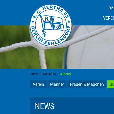
Sic
VERE
Home
⁄
Aktuelles
⁄
Jugend
Verein
Männer
Frauen & Mädchen
J
NEWS