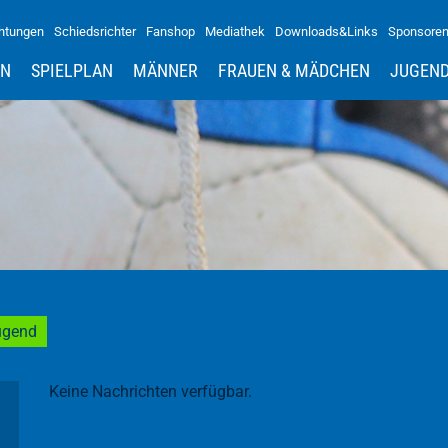
htungen
Schiedsrichter
Fanshop
Mediathek
Downloads&Links
Sponsore
IN
SPIELPLAN
MÄNNER
FRAUEN & MÄDCHEN
JUGEN
ugend
Keine Nachrichten verfügbar.