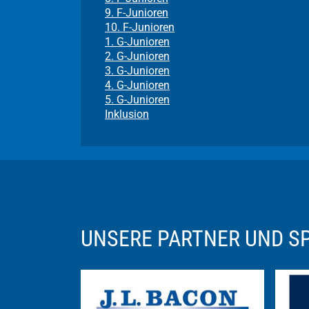
9. F-Junioren
10. F-Junioren
1. G-Junioren
2. G-Junioren
3. G-Junioren
4. G-Junioren
5. G-Junioren
Inklusion
UNSERE PARTNER UND 