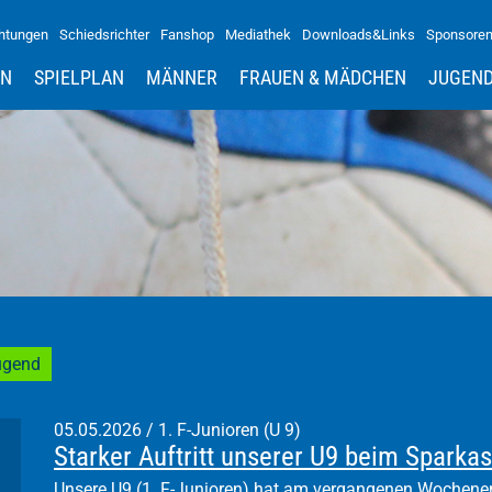
htungen
Schiedsrichter
Fanshop
Mediathek
Downloads&Links
Sponsore
IN
SPIELPLAN
MÄNNER
FRAUEN & MÄDCHEN
JUGEN
ugend
05.05.2026
/
1. F-Junioren (U 9)
Starker Auftritt unserer U9 beim Spark
Unsere U9 (1. F-Junioren) hat am vergangenen Wochene