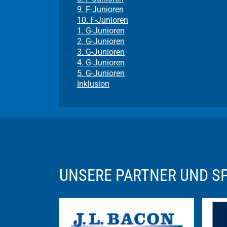
9. F-Junioren
10. F-Junioren
1. G-Junioren
2. G-Junioren
3. G-Junioren
4. G-Junioren
5. G-Junioren
Inklusion
UNSERE PARTNER UND 