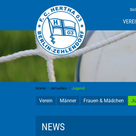
Sic
VERE
Home
⁄
Aktuelles
⁄
Jugend
Verein
Männer
Frauen & Mädchen
J
NEWS