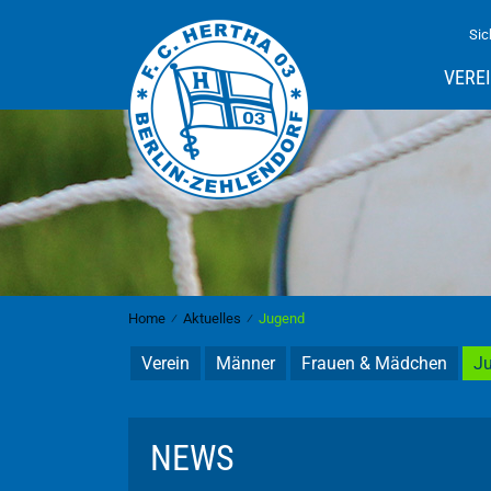
Sic
VERE
Home
⁄
Aktuelles
⁄
Jugend
Verein
Männer
Frauen & Mädchen
J
NEWS