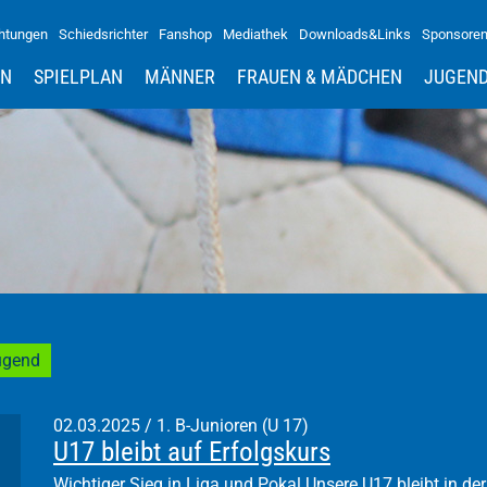
htungen
Schiedsrichter
Fanshop
Mediathek
Downloads&Links
Sponsore
IN
SPIELPLAN
MÄNNER
FRAUEN & MÄDCHEN
JUGEN
ugend
02.03.2025
/
1. B-Junioren (U 17)
U17 bleibt auf Erfolgskurs
Wichtiger Sieg in Liga und Pokal Unsere U17 bleibt in der E