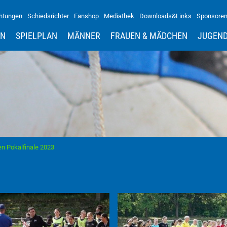
htungen
Schiedsrichter
Fanshop
Mediathek
Downloads&Links
Sponsore
IN
SPIELPLAN
MÄNNER
FRAUEN & MÄDCHEN
JUGEN
n Pokalfinale 2023