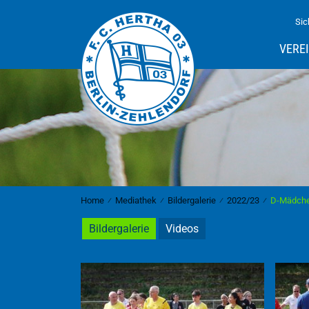
Sic
VERE
Home
⁄
Mediathek
⁄
Bildergalerie
⁄
2022/23
⁄
D-Mädche
Bildergalerie
Videos