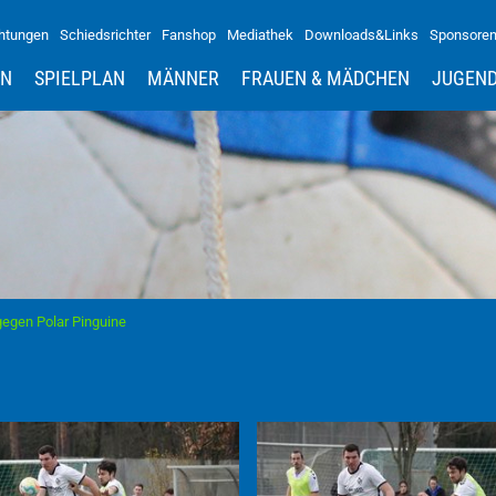
htungen
Schiedsrichter
Fanshop
Mediathek
Downloads&Links
Sponsore
IN
SPIELPLAN
MÄNNER
FRAUEN & MÄDCHEN
JUGEN
gegen Polar Pinguine