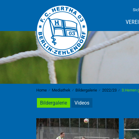
Sic
VERE
Home
⁄
Mediathek
⁄
Bildergalerie
⁄
2022/23
⁄
3.Herren 
Bildergalerie
Videos