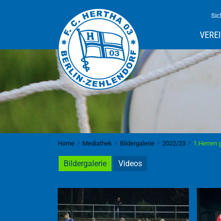
Sic
VERE
Home
⁄
Mediathek
⁄
Bildergalerie
⁄
2022/23
⁄
1.Herren 
Bildergalerie
Videos