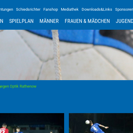
htungen
Schiedsrichter
Fanshop
Mediathek
Downloads&Links
Sponsore
IN
SPIELPLAN
MÄNNER
FRAUEN & MÄDCHEN
JUGEN
gegen Optik Rathenow