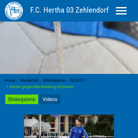
F.C. Hertha 03 Zehlendorf
Toggle 
Home
⁄
Mediathek
⁄
Bildergalerie
⁄
2022/23
⁄
1.Herren gegen Mecklenburg Schwerin
Bildergalerie
Videos