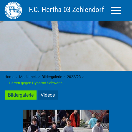
F.C. Hertha 03 Zehlendorf
Toggle 
Home
⁄
Mediathek
⁄
Bildergalerie
⁄
2022/23
⁄
1.Herren gegen Dynamo Schwerin
Bildergalerie
Videos