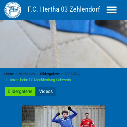
F.C. Hertha 03 Zehlendorf
Toggle 
Home
⁄
Mediathek
⁄
Bildergalerie
⁄
2022/23
⁄
1.Herren beim FC Mecklenburg.Schwerin
Bildergalerie
Videos