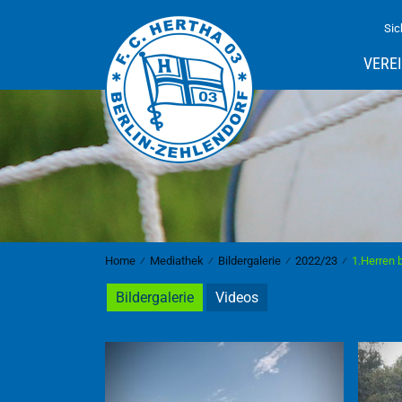
Sic
VERE
Home
⁄
Mediathek
⁄
Bildergalerie
⁄
2022/23
⁄
1.Herren 
Bildergalerie
Videos