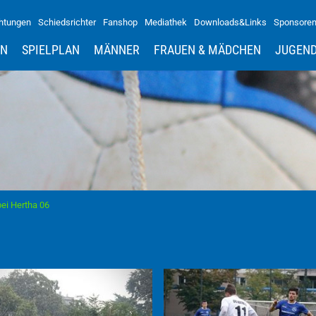
htungen
Schiedsrichter
Fanshop
Mediathek
Downloads&Links
Sponsore
IN
SPIELPLAN
MÄNNER
FRAUEN & MÄDCHEN
JUGEN
bei Hertha 06