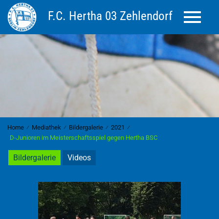
F.C. Hertha 03 Zehlendorf
Toggle 
Home
⁄
Mediathek
⁄
Bildergalerie
⁄
2021
⁄
D-Junioren im Meisterschaftsspiel gegen Hertha BSC
Bildergalerie
Videos