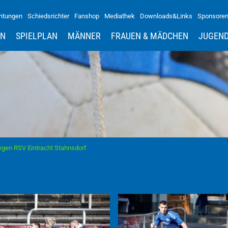
htungen
Schiedsrichter
Fanshop
Mediathek
Downloads&Links
Sponsore
IN
SPIELPLAN
MÄNNER
FRAUEN & MÄDCHEN
JUGEN
egen RSV Eintracht Stahnsdorf