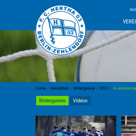
Sic
VERE
Home
⁄
Mediathek
⁄
Bildergalerie
⁄
2021
⁄
A-Junioren g
Bildergalerie
Videos