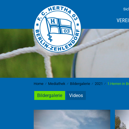
Sic
VERE
Home
⁄
Mediathek
⁄
Bildergalerie
⁄
2021
⁄
1.Herren in 
Bildergalerie
Videos