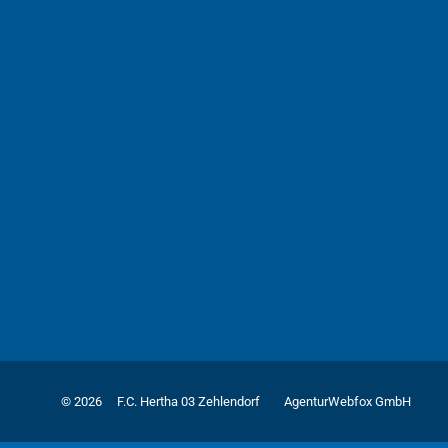
© 2026
F.C. Hertha 03 Zehlendorf
AgenturWebfox GmbH