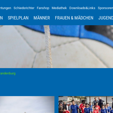
htungen
Schiedsrichter
Fanshop
Mediathek
Downloads&Links
Sponsore
IN
SPIELPLAN
MÄNNER
FRAUEN & MÄDCHEN
JUGEN
Brandenburg