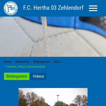
F.C. Hertha 03 Zehlendorf
Toggle 
Home
⁄
Mediathek
⁄
Bildergalerie
⁄
2020
⁄
1.Herren_Pokal_UnionSuedost
Bildergalerie
Videos