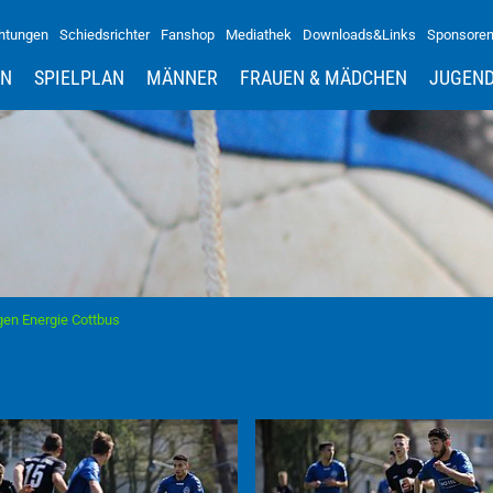
htungen
Schiedsrichter
Fanshop
Mediathek
Downloads&Links
Sponsore
IN
SPIELPLAN
MÄNNER
FRAUEN & MÄDCHEN
JUGEN
en Energie Cottbus