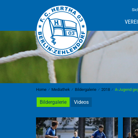
Sic
VERE
Home
⁄
Mediathek
⁄
Bildergalerie
⁄
2018
⁄
A-Jugend geg
Bildergalerie
Videos