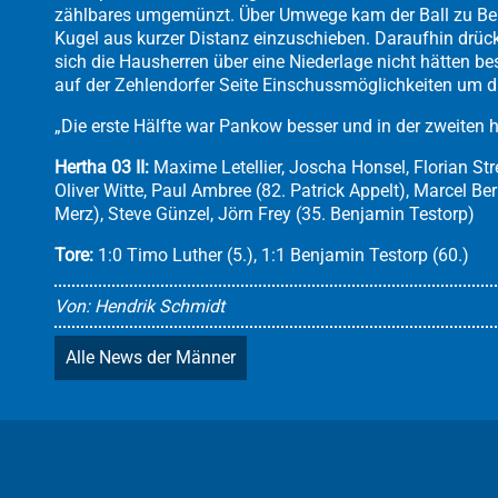
zählbares umgemünzt. Über Umwege kam der Ball zu Benj
Kugel aus kurzer Distanz einzuschieben. Daraufhin drück
sich die Hausherren über eine Niederlage nicht hätten b
auf der Zehlendorfer Seite Einschussmöglichkeiten um d
„Die erste Hälfte war Pankow besser und in der zweiten h
Hertha 03 II:
Maxime Letellier, Joscha Honsel, Florian Str
Oliver Witte, Paul Ambree (82. Patrick Appelt), Marcel B
Merz), Steve Günzel, Jörn Frey (35. Benjamin Testorp)
Tore:
1:0 Timo Luther (5.), 1:1 Benjamin Testorp (60.)
Von: Hendrik Schmidt
Alle News der Männer