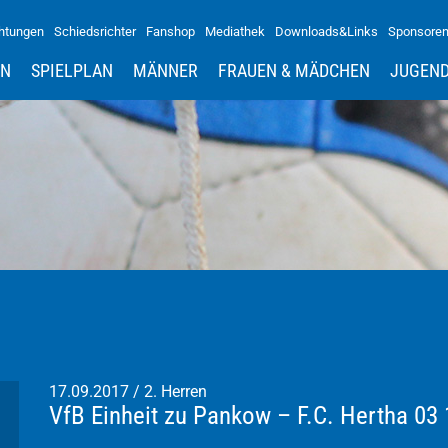
htungen
Schiedsrichter
Fanshop
Mediathek
Downloads&Links
Sponsore
IN
SPIELPLAN
MÄNNER
FRAUEN & MÄDCHEN
JUGEN
17.09.2017
/
2. Herren
VfB Einheit zu Pankow – F.C. Hertha 03 1