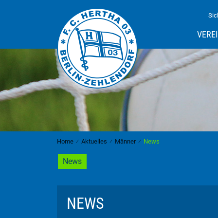
Sic
VERE
Home
⁄
Aktuelles
⁄
Männer
⁄
News
News
NEWS