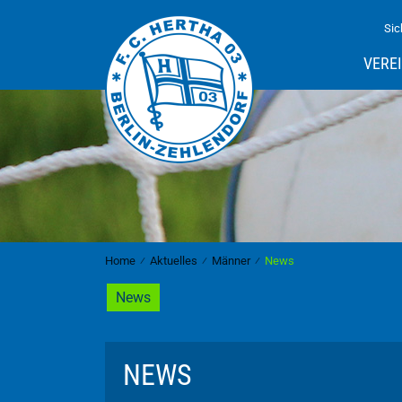
Sic
VERE
Home
⁄
Aktuelles
⁄
Männer
⁄
News
News
NEWS