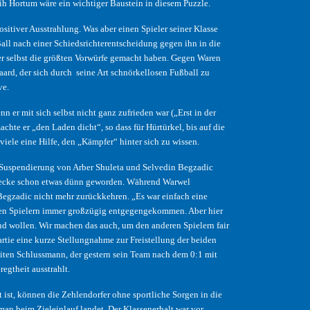
lih Hortum wäre ein wichtiger Baustein in diesem Puzzle.
ositiver Ausstrahlung. Was aber einen Spieler seiner Klasse
all nach einer Schiedsrichterentscheidung gegen ihn in die
rher selbst die größten Vorwürfe gemacht haben. Gegen Waren
rd, der sich durch seine Art schnörkellosen Fußball zu
ve.
 er mit sich selbst nicht ganz zufrieden war („Erst in der
hte er „den Laden dicht“, so dass für Hürtürkel, bis auf die
viele eine Hilfe, den „Kämpfer“ hinter sich zu wissen.
 Suspendierung von Arber Shuleta und Selvedin Begzadic
ldecke schon etwas dünn geworden. Während Warwel
egzadic nicht mehr zurückkehren. „Es war einfach eine
t den Spielern immer großzügig entgegengekommen. Aber hier
und wollen. Wir machen das auch, um den anderen Spielern fair
rtie eine kurze Stellungnahme zur Freistellung der beiden
iten Schlussmann, der gestern sein Team nach dem 0:1 mit
egtheit ausstrahlt.
ist, können die Zehlendorfer ohne sportliche Sorgen in die
an beim Zieleinlauf landet. Der Klassenerhalt war vor