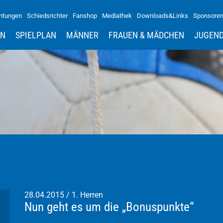
htungen
Schiedsrichter
Fanshop
Mediathek
Downloads&Links
Sponsore
IN
SPIELPLAN
MÄNNER
FRAUEN & MÄDCHEN
JUGEN
28.04.2015
/
1. Herren
Nun geht es um die „Bonuspunkte“