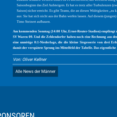
Saisonbeginn das Ziel Aufsteigers. Er hat es trotz aller Turbulenzen (
Saison) sicher erreicht. Es gibt Teams, die an diesen Widrigkeiten „zu
aus: Sie hat sich nicht aus der Bahn werfen lassen. Auf diesem (jun
Timo Steinert aufbauen.
Am kommenden Sonntag (14:00 Uhr, Ernst-Reuter-Stadion) empfängt 
SV Waren 09. Und die Zehlendorfer haben noch eine Rechnung aus dem H
eine unnötige 0:1-Niederlage, die die kleine Siegesserie von drei Er
damit der verspätete Sprung ins Mittelfeld der Tabelle. Das eigentliche 
Von: Oliver Kellner
Alle News der Männer
SPONSOREN