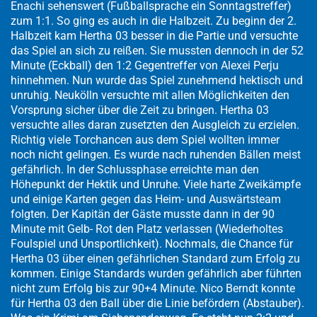
Enachi sehenswert (Fußballsprache ein Sonntagstreffer)
zum 1:1. So ging es auch in die Halbzeit. Zu beginn der 2.
Halbzeit kam Hertha 03 besser in die Partie und versuchte
das Spiel an sich zu reißen. Sie mussten dennoch in der 52
Minute (Eckball) den 1:2 Gegentreffer von Alexei Perju
hinnehmen. Nun wurde das Spiel zunehmend hektisch und
unruhig. Neukölln versuchte mit allen Möglichkeiten den
Vorsprung sicher über die Zeit zu bringen. Hertha 03
versuchte alles daran zusetzten den Ausgleich zu erzielen.
Richtig viele Torchancen aus dem Spiel wollten immer
noch nicht gelingen. Es wurde nach ruhenden Bällen meist
gefährlich. In der Schlussphase erreichte man den
Höhepunkt der Hektik und Unruhe. Viele harte Zweikämpfe
und einige Karten gegen das Heim- und Auswärtsteam
folgten. Der Kapitän der Gäste musste dann in der 90
Minute mit Gelb- Rot den Platz verlassen (Wiederholtes
Foulspiel und Unsportlichkeit). Nochmals, die Chance für
Hertha 03 über einen gefährlichen Standard zum Erfolg zu
kommen. Einige Standards wurden gefährlich aber führten
nicht zum Erfolg bis zur 90+4 Minute. Nico Berndt konnte
für Hertha 03 den Ball über die Linie befördern (Abstauber).