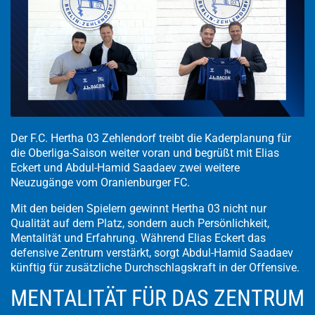
Der F.C. Hertha 03 Zehlendorf treibt die Kaderplanung für
die Oberliga-Saison weiter voran und begrüßt mit Elias
Eckert und Abdul-Hamid Saadaev zwei weitere
Neuzugänge vom Oranienburger FC.
Mit den beiden Spielern gewinnt Hertha 03 nicht nur
Qualität auf dem Platz, sondern auch Persönlichkeit,
Mentalität und Erfahrung. Während Elias Eckert das
defensive Zentrum verstärkt, sorgt Abdul-Hamid Saadaev
künftig für zusätzliche Durchschlagskraft in der Offensive.
MENTALITÄT FÜR DAS ZENTRUM