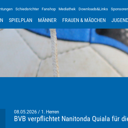
htungen
Schiedsrichter
Fanshop
Mediathek
Downloads&Links
Sponsore
IN
SPIELPLAN
MÄNNER
FRAUEN & MÄDCHEN
JUGEN
08.05.2026
/
1. Herren
BVB verpflichtet Nanitonda Quiala für d