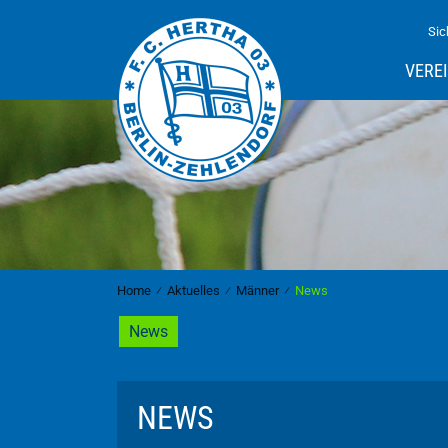
Sic
VERE
Home
⁄
Aktuelles
⁄
Männer
⁄
News
News
NEWS