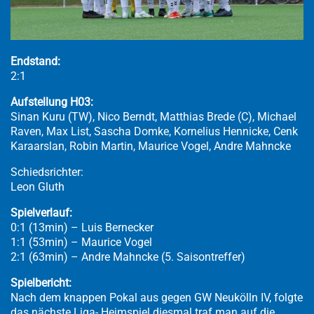
Endstand:
2:1
Aufstellung H03:
Sinan Kuru (TW), Nico Berndt, Matthias Brede (C), Michael
Raven, Max List, Sascha Domke, Kornelius Hennicke, Cenk
Karaarslan, Robin Martin, Maurice Vogel, Andre Mahncke
Schiedsrichter:
Leon Gluth
Spielverlauf:
0:1 (13min) – Luis Bernecker
1:1 (53min) – Maurice Vogel
2:1 (63min) – Andre Mahncke (5. Saisontreffer)
Spielbericht:
Nach dem knappen Pokal aus gegen GW Neukölln IV, folgte
das nächste Liga- Heimspiel diesmal traf man auf die