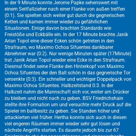
In der 9 Minute konnte Jerome Papke sehenswert mit
einem Seitfallzieher nach einer Flanke von außen treffen
(0:1). Sie spielten sich weiter gut durch die gegnerischen
Ketten und kamen immer wieder zu gefährlichen
Situationen. Einige davon brachten Standards wie
Freistöße und Eckbälle ein. In der 17 Minute brachte Janik
Arian Topol eine dieser Ecken schön getreten in den
Strafraum, wo Maximo Ochoa Sifuentes dankbarer
Abnehmer war (0:2). Nur wenige Minuten später (17Minute)
trat Janik Arian Topol wieder eine Ecke in den Strafraum.
Diesmal findet seine Flanke den Hinterkopf von Maximo
Ochoa Sifuentes der den Ball schön in das gegnerische Tor
versenkte (0:3). Ein schneller und wichtiger Doppelpack von
Maximo Ochoa Sifuentes. Halbzeitstand 0:3. In der
Halbzeit nahm die Mannschaft sich vor, weiter am Drücker
zu bleiben und nicht nach zu geben. BSV Friedrichshain
stellte ihre Formation um und versuchte mehr Druck auf die
Spieler im ballbesitz zu geben. Sie Standen höher und
attackierten viel früher. Hertha konnte sich auch in diesen
viel engeren Räumen immer wieder sehr gut lösen und
nächste Angriffe starten. Es dauerte jedoch bis zur 67